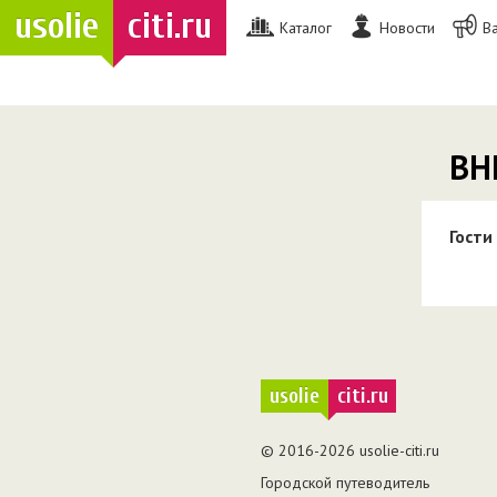
usolie
citi.ru
Каталог
Новости
В
ВН
Гости
usolie
citi.ru
© 2016-2026 usolie-citi.ru
Городской путеводитель