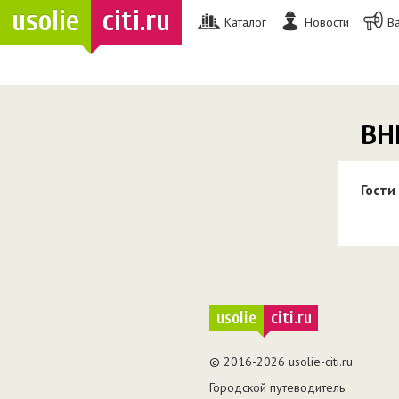
usolie
citi.ru
Каталог
Новости
В
ВН
Гости
usolie
citi.ru
© 2016-2026 usolie-citi.ru
Городской путеводитель