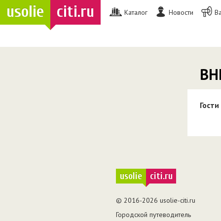
usolie
citi.ru
Каталог
Новости
В
ВН
Гости
usolie
citi.ru
© 2016-2026 usolie-citi.ru
Городской путеводитель