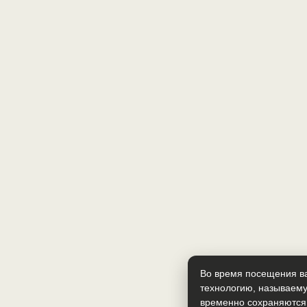
Во время посещения ва
технологию, называему
временно сохраняются