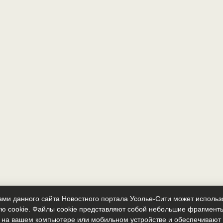
ми данного сайта Новостного портала Усолье-Сити может исполь
ю cookie. Файлы cookie представляют собой небольшие фрагмент
 на вашем компьютере или мобильном устройстве и обеспечиваю