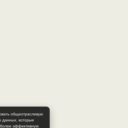
зовать общеотраслевую
ы данных, которые
т более эффективную