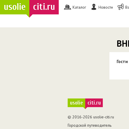
usolie
citi.ru
Каталог
Новости
В
ВН
Гости
usolie
citi.ru
© 2016-2026 usolie-citi.ru
Городской путеводитель