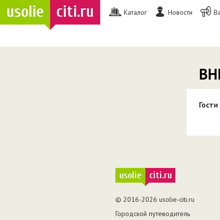
usolie
citi.ru
Каталог
Новости
В
ВН
Гости
usolie
citi.ru
© 2016-2026 usolie-citi.ru
Городской путеводитель