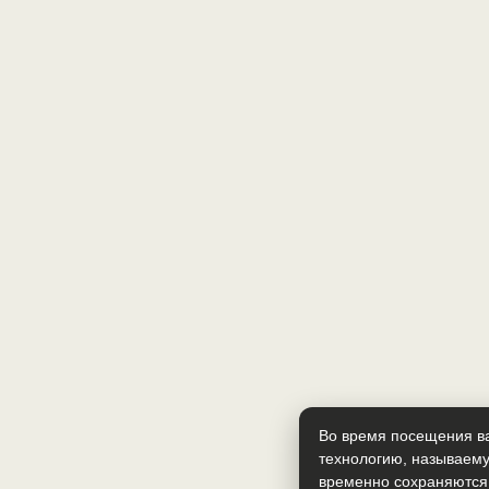
Во время посещения ва
технологию, называему
временно сохраняются