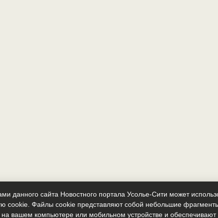
ми данного сайта Новостного портала Усолье-Сити может исполь
ю cookie. Файлы cookie представляют собой небольшие фрагмент
 на вашем компьютере или мобильном устройстве и обеспечиваю