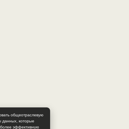
зовать общеотраслевую
ы данных, которые
т более эффективную