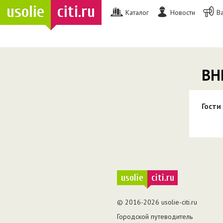
usolie
citi.ru
Каталог
Новости
В
ВН
Гости
usolie
citi.ru
© 2016-2026 usolie-citi.ru
Городской путеводитель