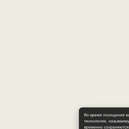
Во время посещения ва
технологию, называему
временно сохраняются