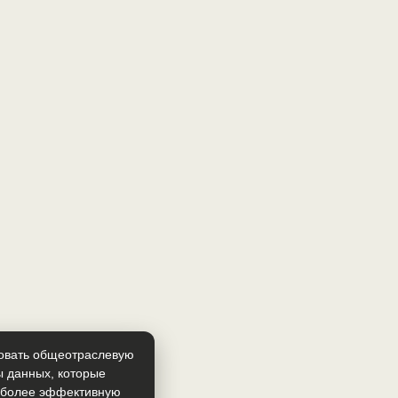
зовать общеотраслевую
ы данных, которые
т более эффективную