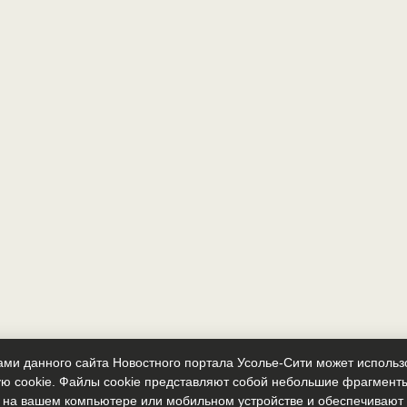
ми данного сайта Новостного портала Усолье-Сити может исполь
ю cookie. Файлы cookie представляют собой небольшие фрагмент
 на вашем компьютере или мобильном устройстве и обеспечиваю