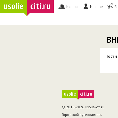
usolie
citi.ru
Каталог
Новости
В
ВН
Гости
usolie
citi.ru
© 2016-2026 usolie-citi.ru
Городской путеводитель