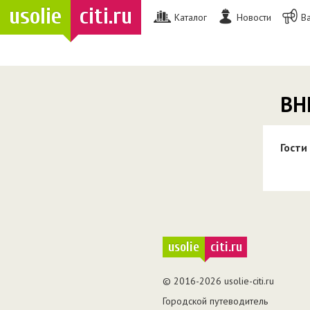
usolie
citi.ru
Каталог
Новости
В
ВН
Гости
usolie
citi.ru
© 2016-2026 usolie-citi.ru
Городской путеводитель