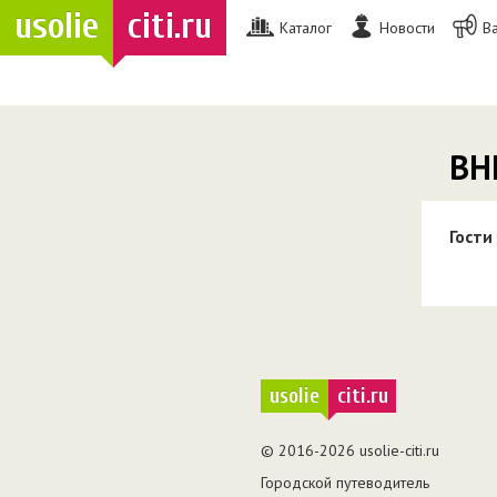
usolie
citi.ru
Каталог
Новости
В
ВН
Гости
usolie
citi.ru
© 2016-2026 usolie-citi.ru
Городской путеводитель