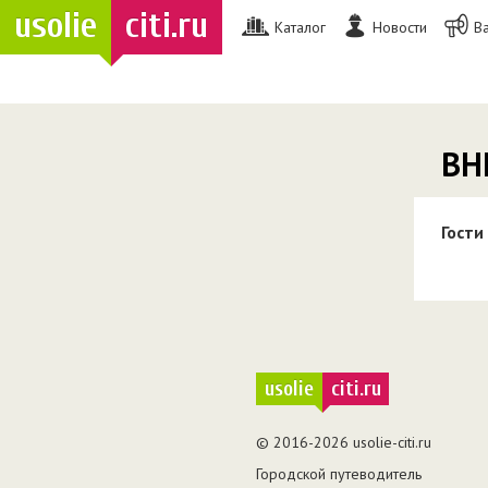
usolie
citi.ru
Каталог
Новости
В
ВН
Гости
usolie
citi.ru
© 2016-2026 usolie-citi.ru
Городской путеводитель