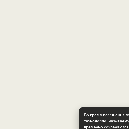
Во время посещения ва
технологию, называему
временно сохраняются