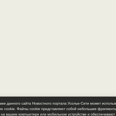
ми данного сайта Новостного портала Усолье-Сити может исполь
ю cookie. Файлы cookie представляют собой небольшие фрагмент
 на вашем компьютере или мобильном устройстве и обеспечиваю