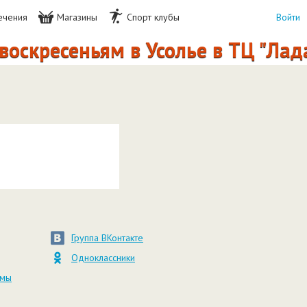
ечения
Магазины
Спорт клубы
Войти
оскресеньям в Усолье в ТЦ "Лад
Группа ВКонтакте
Одноклассники
амы