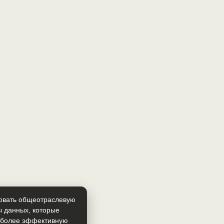
зовать общеотраслевую
ы данных, которые
т более эффективную