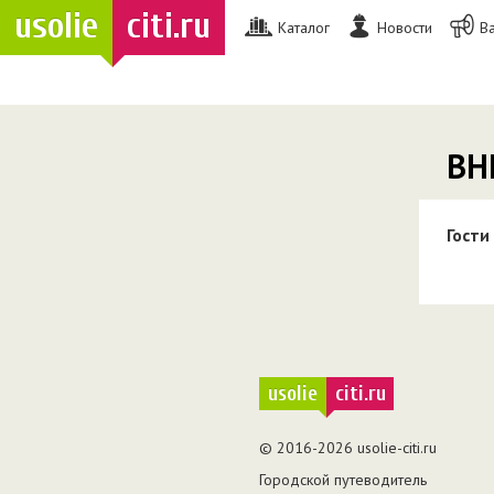
usolie
citi.ru
Каталог
Новости
В
ВН
Гости
usolie
citi.ru
© 2016-2026 usolie-citi.ru
Городской путеводитель