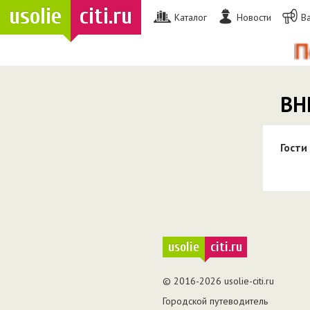
usolie
citi.ru
Каталог
Новости
В
По в
ВН
Гости
usolie
citi.ru
© 2016-2026 usolie-citi.ru
Городской путеводитель