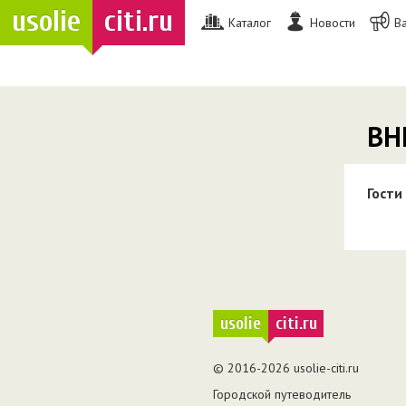
usolie
citi.ru
Каталог
Новости
В
ВН
Гости
usolie
citi.ru
© 2016-2026 usolie-citi.ru
Городской путеводитель