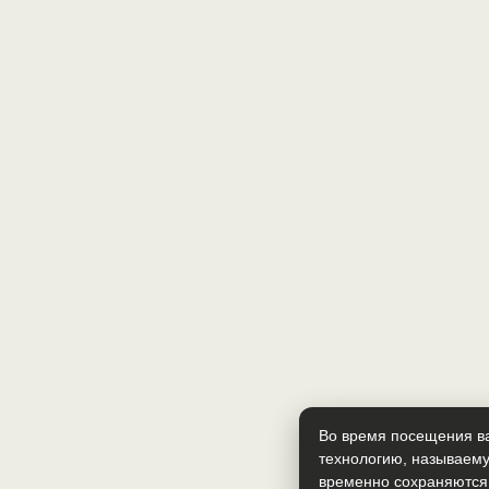
Во время посещения ва
технологию, называему
временно сохраняются