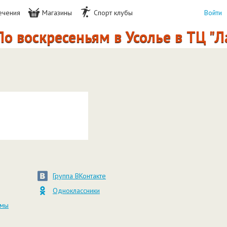
ечения
Магазины
Спорт клубы
Войти
о воскресеньям в Усолье в ТЦ "Л
Группа ВКонтакте
Одноклассники
амы