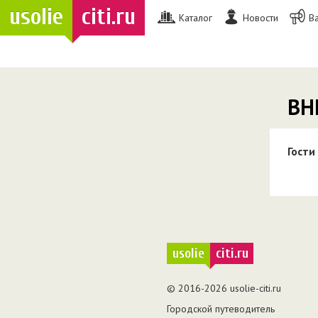
usolie
citi.ru
Каталог
Новости
В
ВН
Гости
usolie
citi.ru
© 2016-2026 usolie-citi.ru
Городской путеводитель