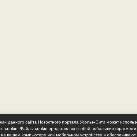
ми данного сайта Новостного портала Усолье-Сити может исполь
ю cookie. Файлы cookie представляют собой небольшие фрагмент
 на вашем компьютере или мобильном устройстве и обеспечиваю