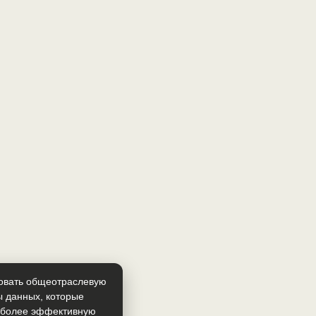
зовать общеотраслевую
ы данных, которые
т более эффективную