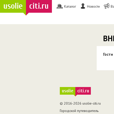
usolie
citi.ru
Каталог
Новости
В
ВН
Гости
usolie
citi.ru
© 2016-2026 usolie-citi.ru
Городской путеводитель