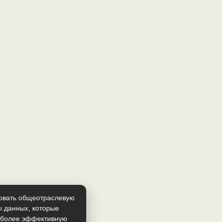
зовать общеотраслевую
ы данных, которые
т более эффективную