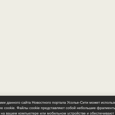
ми данного сайта Новостного портала Усолье-Сити может исполь
ю cookie. Файлы cookie представляют собой небольшие фрагмент
 на вашем компьютере или мобильном устройстве и обеспечиваю