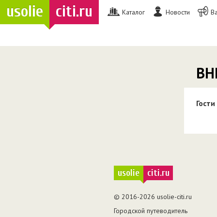
usolie
citi.ru
Каталог
Новости
В
ВН
Гости
usolie
citi.ru
© 2016-2026 usolie-citi.ru
Городской путеводитель