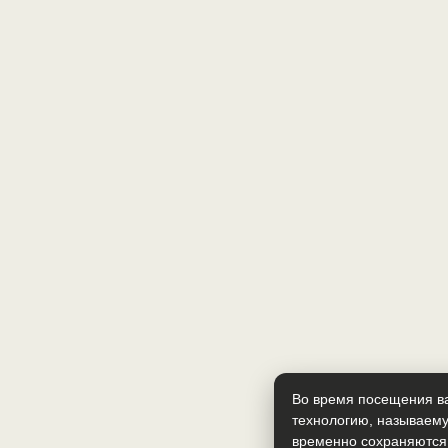
Во время посещения ва
технологию, называему
временно сохраняются