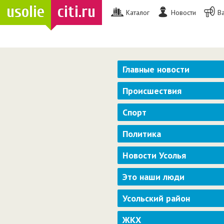
usolie
citi.ru
Каталог
Новости
В
Главные новости
Происшествия
Спорт
Политика
Новости Усолья
Это наши люди
Усольский район
ЖКХ