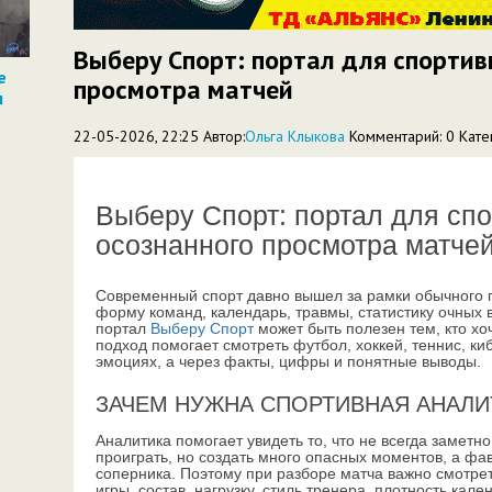
Выберу Спорт: портал для спортив
е
просмотра матчей
ы
22-05-2026, 22:25 Автор:
Ольга Клыкова
Комментарий: 0
Кате
Выберу Спорт: портал для спо
осознанного просмотра матче
Современный спорт давно вышел за рамки обычного 
форму команд, календарь, травмы, статистику очных 
портал
Выберу Спорт
может быть полезен тем, кто хо
подход помогает смотреть футбол, хоккей, теннис, ки
эмоциях, а через факты, цифры и понятные выводы.
ЗАЧЕМ НУЖНА СПОРТИВНАЯ АНАЛИ
Аналитика помогает увидеть то, что не всегда заметн
проиграть, но создать много опасных моментов, а фа
соперника. Поэтому при разборе матча важно смотреть
игры, состав, нагрузку, стиль тренера, плотность кал