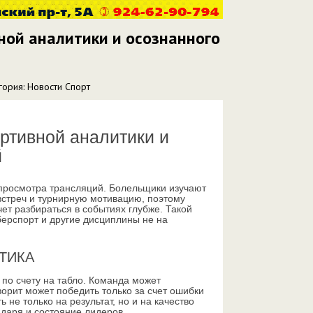
ной аналитики и осознанного
гория: Новости Спорт
ртивной аналитики и
й
просмотра трансляций. Болельщики изучают
встреч и турнирную мотивацию, поэтому
чет разбираться в событиях глубже. Такой
берспорт и другие дисциплины не на
ТИКА
о по счету на табло. Команда может
ворит может победить только за счет ошибки
 не только на результат, но и на качество
ендаря и состояние лидеров.