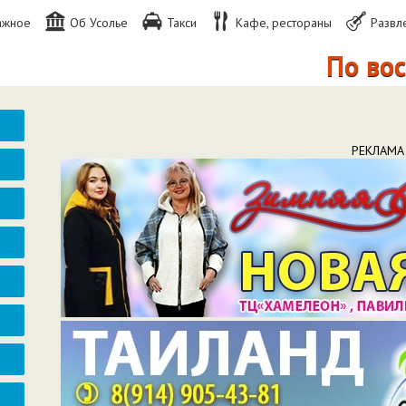
ажное
Об Усолье
Такси
Кафе, рестораны
Развл
По воскресе
РЕКЛАМА