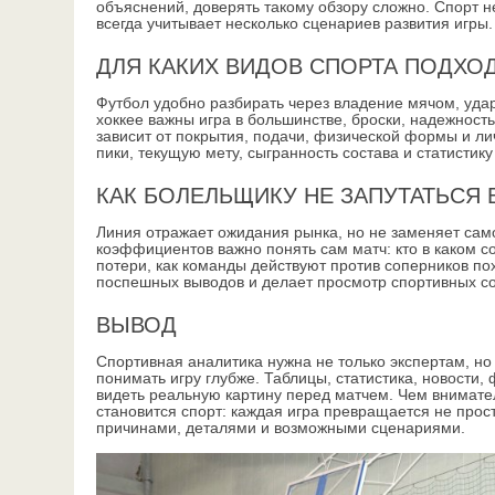
объяснений, доверять такому обзору сложно. Спорт н
всегда учитывает несколько сценариев развития игры.
ДЛЯ КАКИХ ВИДОВ СПОРТА ПОДХО
Футбол удобно разбирать через владение мячом, удар
хоккее важны игра в большинстве, броски, надежность
зависит от покрытия, подачи, физической формы и ли
пики, текущую мету, сыгранность состава и статистику
КАК БОЛЕЛЬЩИКУ НЕ ЗАПУТАТЬСЯ 
Линия отражает ожидания рынка, но не заменяет сам
коэффициентов важно понять сам матч: кто в каком со
потери, как команды действуют против соперников по
поспешных выводов и делает просмотр спортивных с
ВЫВОД
Спортивная аналитика нужна не только экспертам, н
понимать игру глубже. Таблицы, статистика, новости,
видеть реальную картину перед матчем. Чем внимате
становится спорт: каждая игра превращается не прост
причинами, деталями и возможными сценариями.