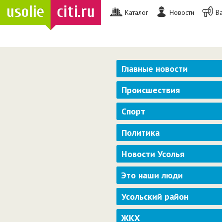
usolie
citi.ru
Каталог
Новости
В
Главные новости
Происшествия
Спорт
Политика
Новости Усолья
Это наши люди
Усольский район
ЖКХ