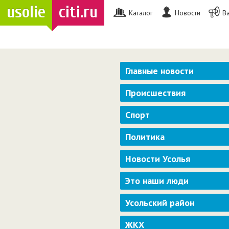
usolie
citi.ru
Каталог
Новости
В
Главные новости
Происшествия
Спорт
Политика
Новости Усолья
Это наши люди
Усольский район
ЖКХ