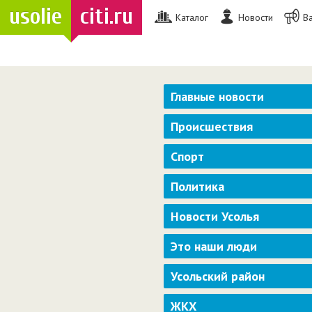
usolie
citi.ru
Каталог
Новости
В
Главные новости
Происшествия
Спорт
Политика
Новости Усолья
Это наши люди
Усольский район
ЖКХ