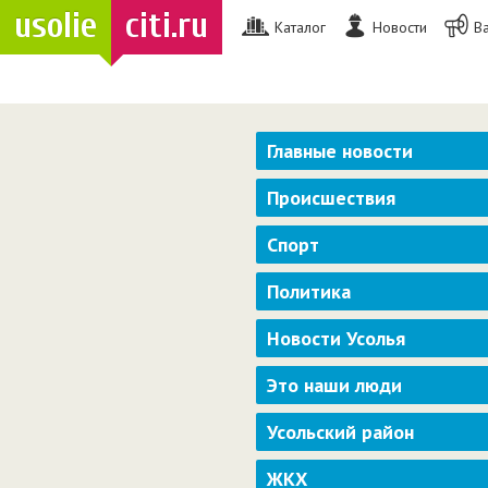
usolie
citi.ru
Каталог
Новости
В
Главные новости
Происшествия
Спорт
Политика
Новости Усолья
Это наши люди
Усольский район
ЖКХ