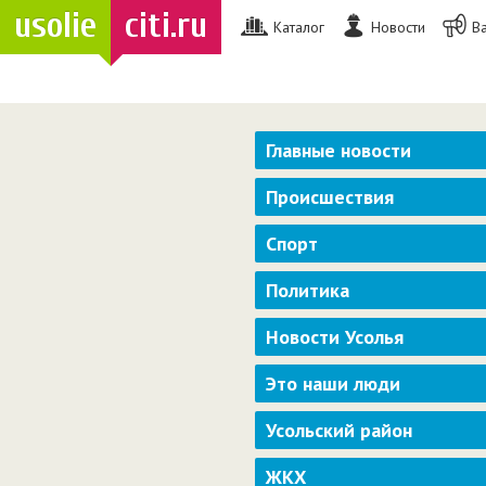
usolie
citi.ru
Каталог
Новости
В
Главные новости
Происшествия
Спорт
Политика
Новости Усолья
Это наши люди
Усольский район
ЖКХ