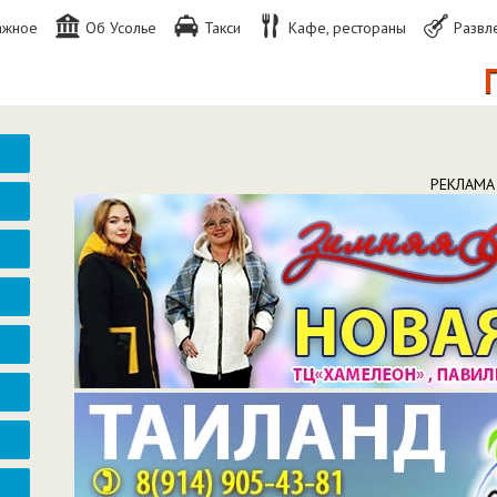
ажное
Об Усолье
Такси
Кафе, рестораны
Развл
По во
РЕКЛАМА