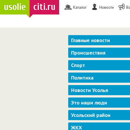
usolie
citi.ru
Каталог
Новости
В
Главные новости
Происшествия
Спорт
Политика
Новости Усолья
Это наши люди
Усольский район
ЖКХ