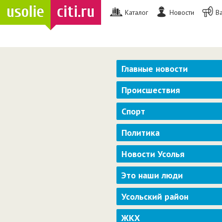
usolie
citi.ru
Каталог
Новости
В
Главные новости
Происшествия
Спорт
Политика
Новости Усолья
Это наши люди
Усольский район
ЖКХ