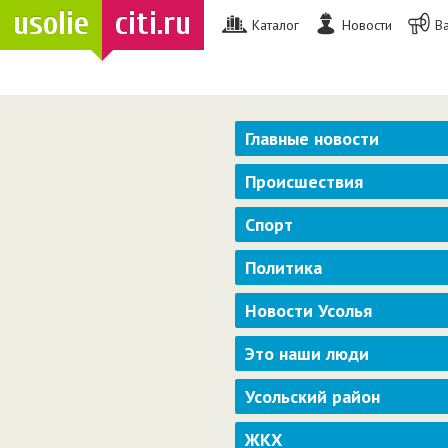
usolie
citi.ru
Каталог
Новости
В
Главные новости
Происшествия
Спорт
Политика
Новости Усолья
Это наши люди
Усольский район
ЖКХ