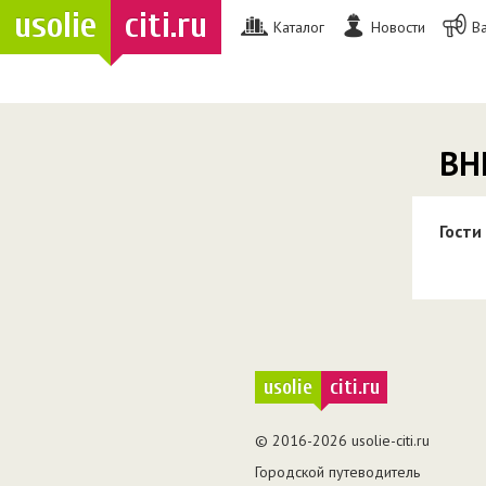
usolie
citi.ru
Каталог
Новости
В
ВН
Гости
usolie
citi.ru
© 2016-2026 usolie-citi.ru
Городской путеводитель