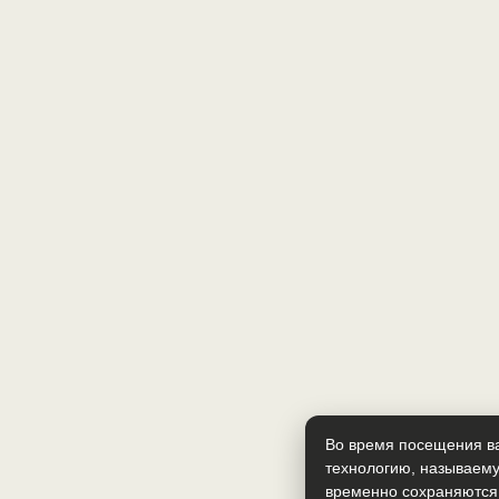
Во время посещения ва
технологию, называему
временно сохраняются