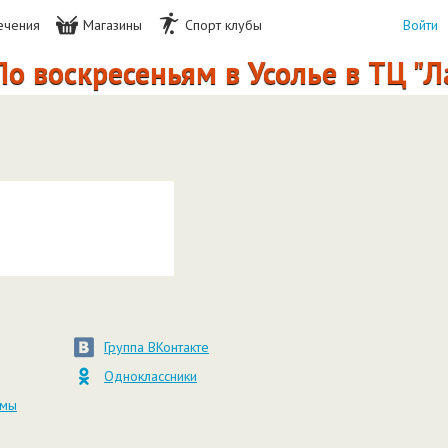
ечения
Магазины
Спорт клубы
Войти
о воскресеньям в Усолье в ТЦ "
Группа ВКонтакте
Одноклассники
амы