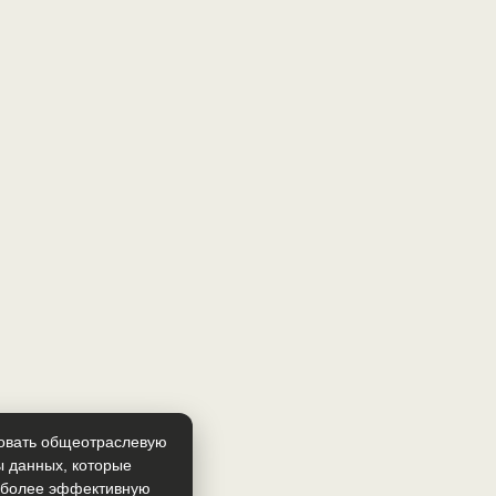
зовать общеотраслевую
ы данных, которые
т более эффективную