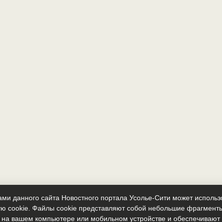
ми данного сайта Новостного портала Усолье-Сити может исполь
ю cookie. Файлы cookie представляют собой небольшие фрагмент
 на вашем компьютере или мобильном устройстве и обеспечиваю