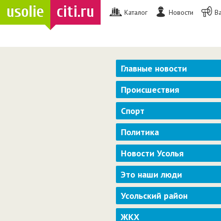
usolie
citi.ru
Каталог
Новости
В
Главные новости
Происшествия
Спорт
Политика
Новости Усолья
Это наши люди
Усольский район
ЖКХ