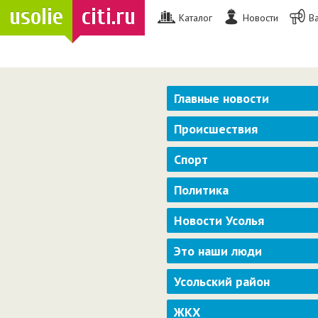
usolie
citi.ru
Каталог
Новости
В
Главные новости
Происшествия
Спорт
Политика
Новости Усолья
Это наши люди
Усольский район
ЖКХ