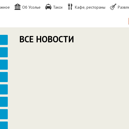
ажное
Об Усолье
Такси
Кафе, рестораны
Развл
П
ВСЕ НОВОСТИ