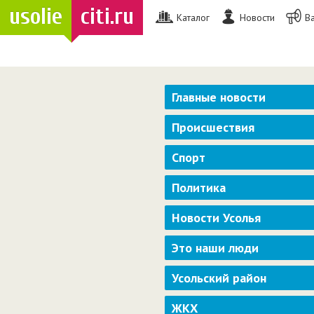
usolie
citi.ru
Каталог
Новости
В
Главные новости
Происшествия
Спорт
Политика
Новости Усолья
Это наши люди
Усольский район
ЖКХ