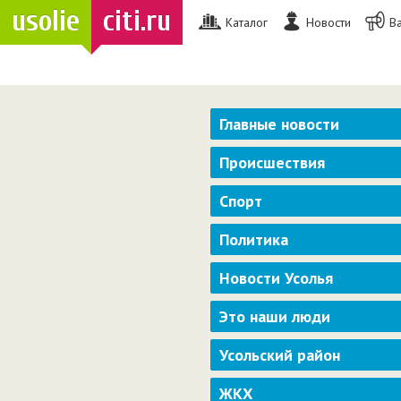
usolie
citi.ru
Каталог
Новости
В
Главные новости
Происшествия
Спорт
Политика
Новости Усолья
Это наши люди
Усольский район
ЖКХ