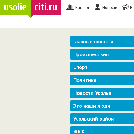
usolie
citi.ru
Каталог
Новости
В
Главные новости
Происшествия
Спорт
Политика
Новости Усолья
Это наши люди
Усольский район
ЖКХ