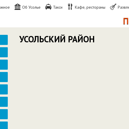
ажное
Об Усолье
Такси
Кафе, рестораны
Развл
По
УСОЛЬСКИЙ РАЙОН