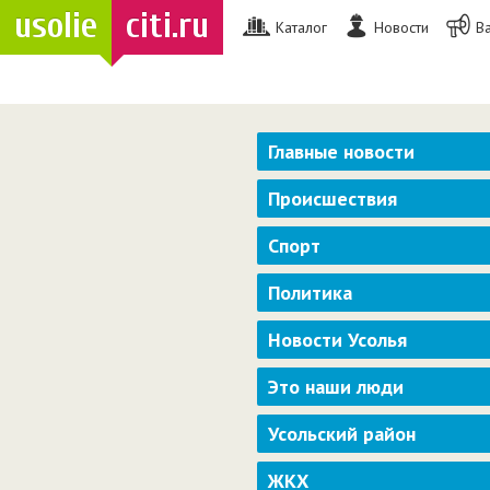
usolie
citi.ru
Каталог
Новости
В
Главные новости
Происшествия
Спорт
Политика
Новости Усолья
Это наши люди
Усольский район
ЖКХ