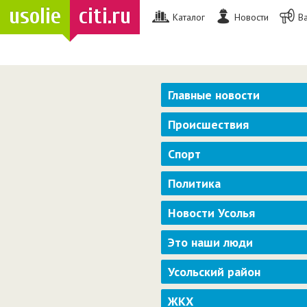
usolie
citi.ru
Каталог
Новости
В
Главные новости
Происшествия
Спорт
Политика
Новости Усолья
Это наши люди
Усольский район
ЖКХ