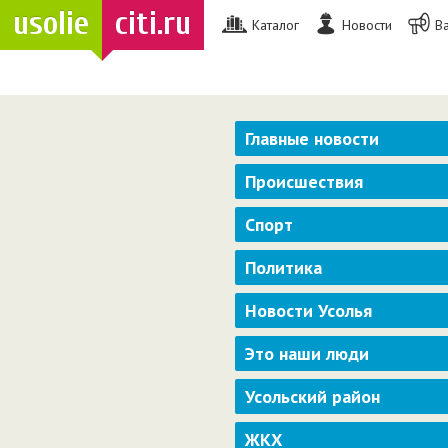
usolie
citi.ru
Каталог
Новости
В
Главные новости
Происшествия
Спорт
Политика
Новости Усолья
Это наши люди
Усольский район
ЖКХ