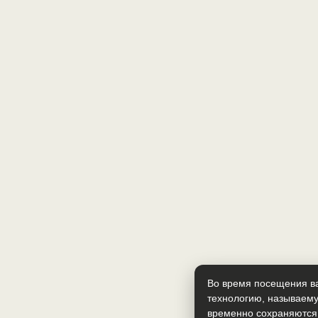
Во время посещения ва
технологию, называему
временно сохраняются