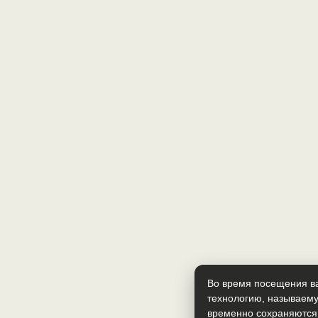
Во время посещения ва
технологию, называему
временно сохраняются