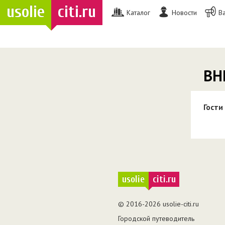
usolie
citi.ru
Каталог
Новости
В
ВН
Гости
usolie
citi.ru
© 2016-2026 usolie-citi.ru
Городской путеводитель