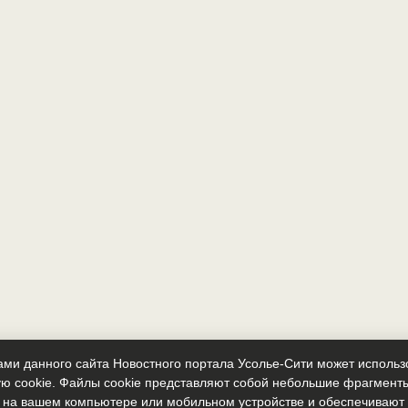
ми данного сайта Новостного портала Усолье-Сити может исполь
ю cookie. Файлы cookie представляют собой небольшие фрагмент
 на вашем компьютере или мобильном устройстве и обеспечиваю