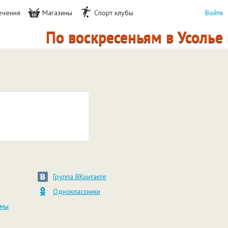
ечения
Магазины
Спорт клубы
Войти
По воскресеньям в Усолье 
Группа ВКонтакте
Одноклассники
амы