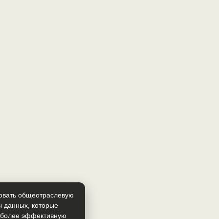
зовать общеотраслевую
ы данных, которые
т более эффективную