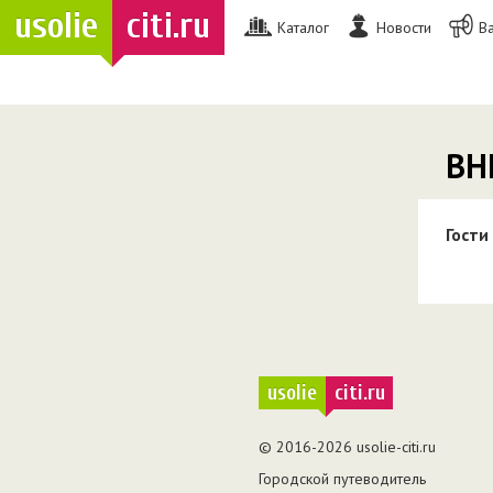
usolie
citi.ru
Каталог
Новости
В
ВН
Гости
usolie
citi.ru
© 2016-2026 usolie-citi.ru
Городской путеводитель