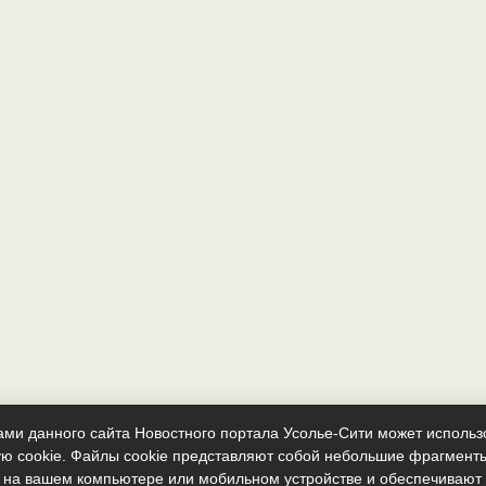
ми данного сайта Новостного портала Усолье-Сити может исполь
ю cookie. Файлы cookie представляют собой небольшие фрагмент
 на вашем компьютере или мобильном устройстве и обеспечиваю