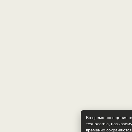
Во время посещения ва
технологию, называему
временно сохраняются