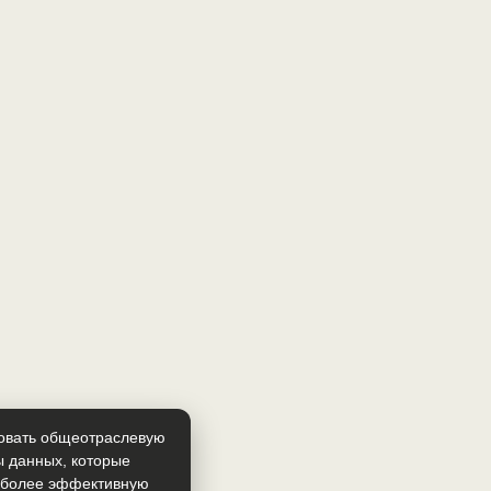
зовать общеотраслевую
ы данных, которые
т более эффективную