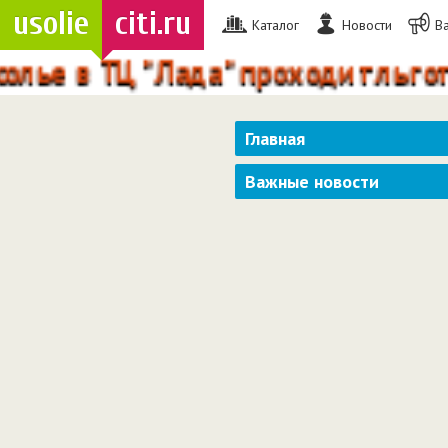
usolie
citi.ru
Каталог
Новости
В
е в ТЦ "Лада" проходит льготна
Главная
Важные новости