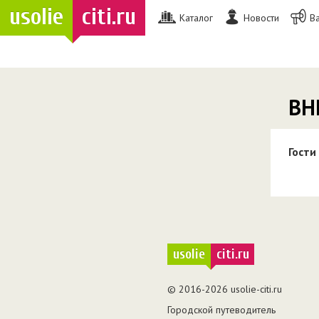
usolie
citi.ru
Каталог
Новости
В
ВН
Гости
usolie
citi.ru
© 2016-2026 usolie-citi.ru
Городской путеводитель