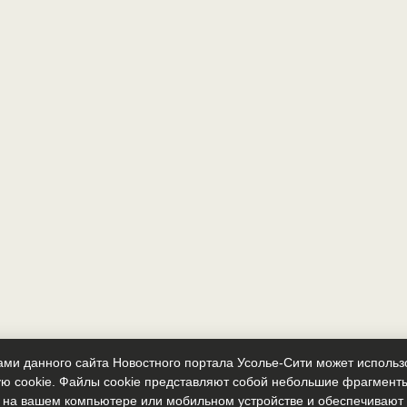
ми данного сайта Новостного портала Усолье-Сити может исполь
ю cookie. Файлы cookie представляют собой небольшие фрагмент
 на вашем компьютере или мобильном устройстве и обеспечиваю