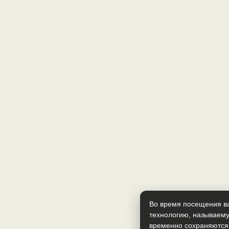
Во время посещения ва
технологию, называему
временно сохраняются