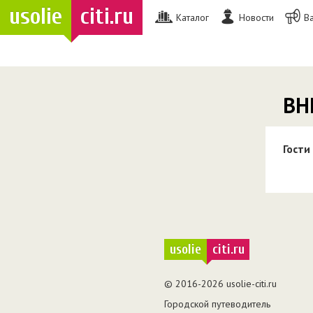
usolie
citi.ru
Каталог
Новости
В
ВН
Гости
usolie
citi.ru
© 2016-2026 usolie-citi.ru
Городской путеводитель