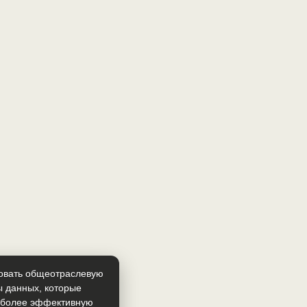
зовать общеотраслевую
ы данных, которые
т более эффективную