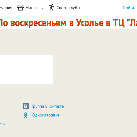
ечения
Магазины
Спорт клубы
Войти
о воскресеньям в Усолье в ТЦ "Л
Группа ВКонтакте
Одноклассники
амы