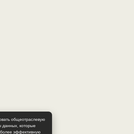
зовать общеотраслевую
ы данных, которые
т более эффективную