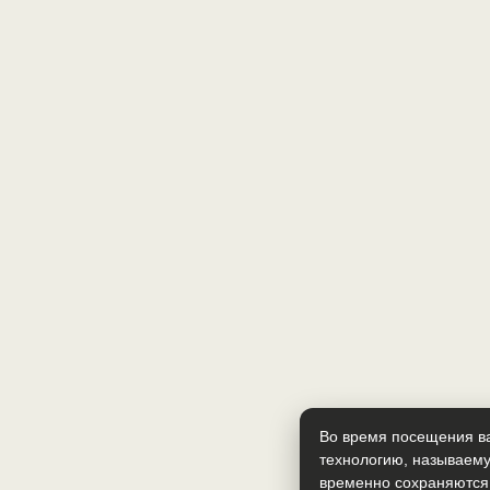
Во время посещения ва
технологию, называему
временно сохраняются