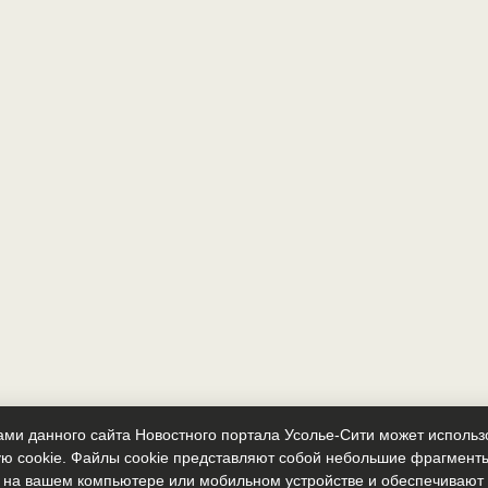
ми данного сайта Новостного портала Усолье-Сити может исполь
ю cookie. Файлы cookie представляют собой небольшие фрагмент
 на вашем компьютере или мобильном устройстве и обеспечиваю