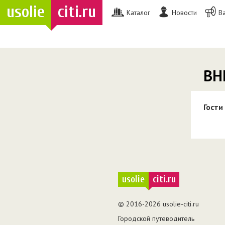
usolie
citi.ru
Каталог
Новости
В
ВН
Гости
usolie
citi.ru
© 2016-2026 usolie-citi.ru
Городской путеводитель