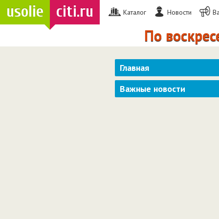
usolie
citi.ru
Каталог
Новости
В
По воскресеньям 
Главная
Важные новости