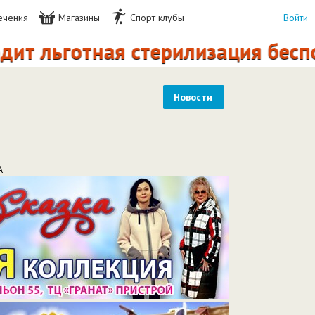
ечения
Магазины
Спорт клубы
Войти
льготная стерилизация беспородн
Новости
А