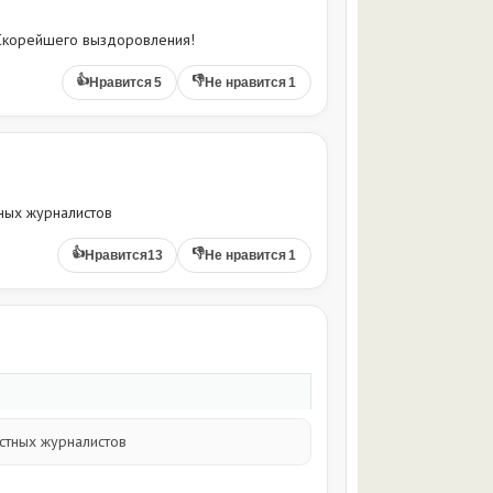
 Скорейшего выздоровления!
👍
👎
Нравится
5
Не нравится
1
тных журналистов
👍
👎
Нравится
13
Не нравится
1
стных журналистов