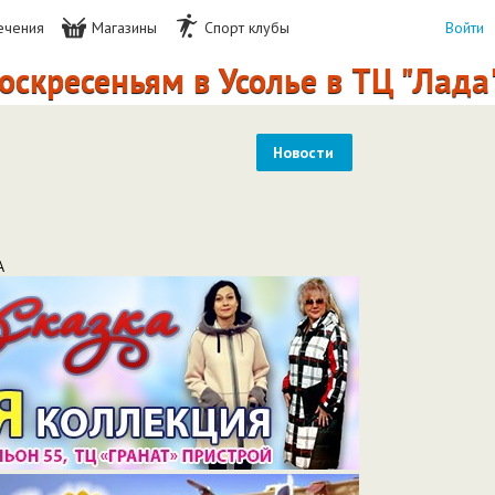
ечения
Магазины
Спорт клубы
Войти
еньям в Усолье в ТЦ "Лада" прох
Новости
А