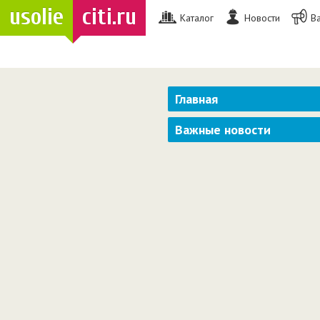
usolie
citi.ru
Каталог
Новости
В
Главная
Важные новости