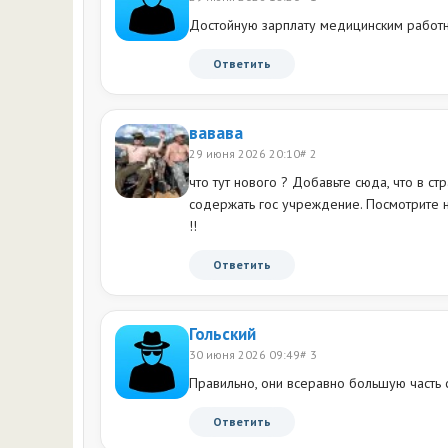
Достойную зарплату медицинским работн
Ответить
вавава
29 июня 2026 20:10
# 2
что тут нового ? Добавьте сюда, что в с
содержать гос учреждение. Посмотрите 
!!
Ответить
Гольский
30 июня 2026 09:49
# 3
Правильно, они всеравно большую часть с
Ответить