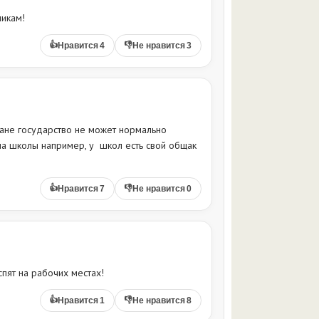
икам!
👍
👎
Нравится
4
Не нравится
3
тране государство не может нормально
на школы например, у школ есть свой общак
👍
👎
Нравится
7
Не нравится
0
пят на рабочих местах!
👍
👎
Нравится
1
Не нравится
8