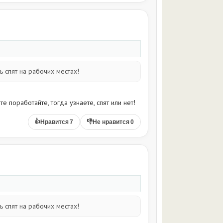
 спят на рабочих местах!
е поработайте, тогда узнаете, спят или нет!
👍
👎
Нравится
7
Не нравится
0
 спят на рабочих местах!