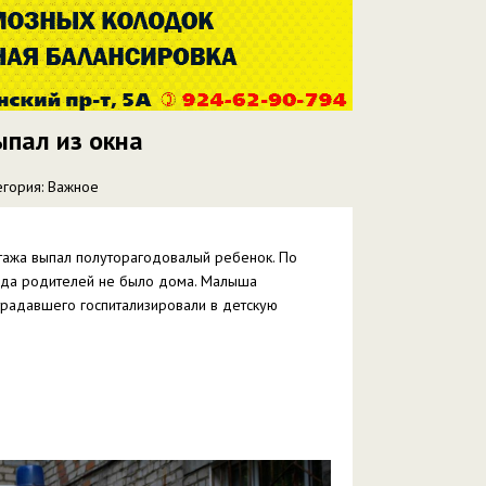
ыпал из окна
егория: Важное
этажа выпал полуторагодовалый ребенок. По
гда родителей не было дома. Малыша
традавшего госпитализировали в детскую