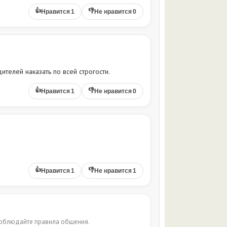
👍
👎
Нравится
1
Не нравится
0
телей наказать по всей строгости.
👍
👎
Нравится
1
Не нравится
0
👍
👎
Нравится
1
Не нравится
1
 соблюдайте правила общения.