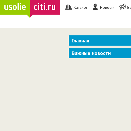
usolie
citi.ru
Каталог
Новости
В
Главная
Важные новости