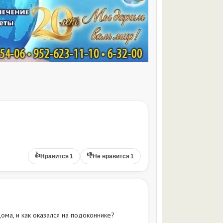
👍
👎
Нравится
1
Не нравится
1
ома, и как оказался на подоконнике?