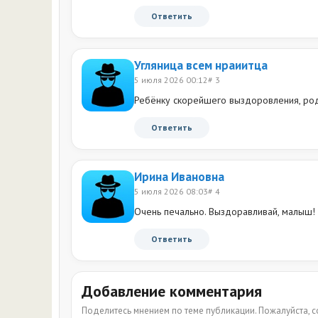
Ответить
Угляница всем нраиитца
5 июля 2026 00:12
# 3
Ребёнку скорейшего выздоровления, роди
Ответить
Ирина Ивановна
5 июля 2026 08:03
# 4
Очень печально. Выздоравливай, малыш!
Ответить
Добавление комментария
Поделитесь мнением по теме публикации. Пожалуйста,