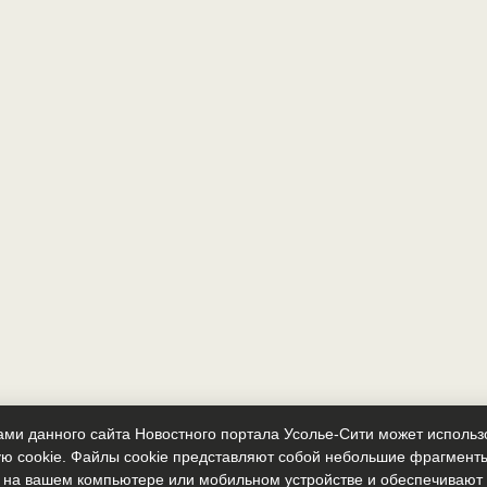
ми данного сайта Новостного портала Усолье-Сити может исполь
ю cookie. Файлы cookie представляют собой небольшие фрагмент
 на вашем компьютере или мобильном устройстве и обеспечиваю