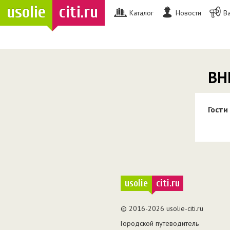
usolie
citi.ru
Каталог
Новости
В
ВН
Гости
usolie
citi.ru
© 2016-2026 usolie-citi.ru
Городской путеводитель