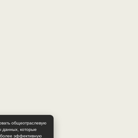
зовать общеотраслевую
ы данных, которые
т более эффективную