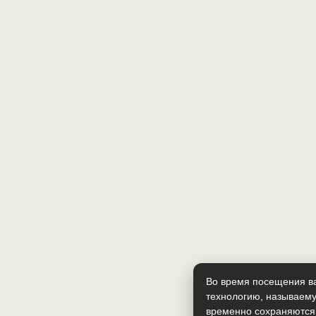
Во время посещения ва
технологию, называему
временно сохраняются