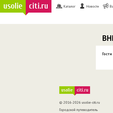
usolie
citi.ru
Каталог
Новости
В
ВН
Гости
usolie
citi.ru
© 2016-2026 usolie-citi.ru
Городской путеводитель