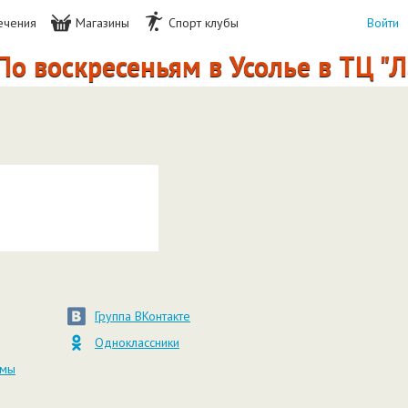
ечения
Магазины
Спорт клубы
Войти
о воскресеньям в Усолье в ТЦ "
Группа ВКонтакте
Одноклассники
амы