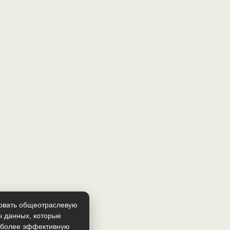
зовать общеотраслевую
ы данных, которые
т более эффективную