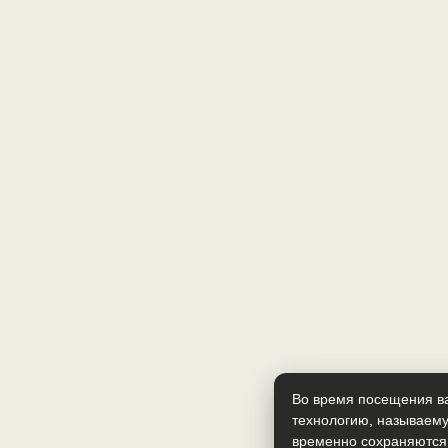
Во время посещения ва
технологию, называему
временно сохраняются