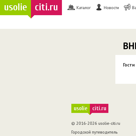
usolie
citi.ru
Каталог
Новости
В
ВН
Гости
usolie
citi.ru
© 2016-2026 usolie-citi.ru
Городской путеводитель