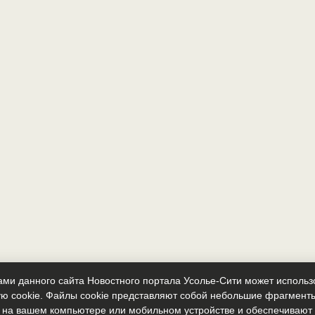
ми данного сайта Новостного портала Усолье-Сити может исполь
ю cookie. Файлы cookie представляют собой небольшие фрагмент
 на вашем компьютере или мобильном устройстве и обеспечиваю