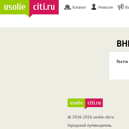
usolie
citi.ru
Каталог
Новости
В
ВН
Гости
usolie
citi.ru
© 2016-2026 usolie-citi.ru
Городской путеводитель