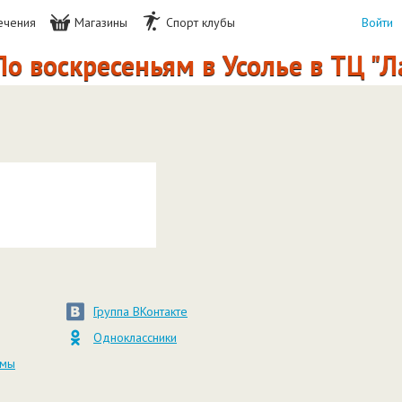
ечения
Магазины
Спорт клубы
Войти
о воскресеньям в Усолье в ТЦ "Л
Группа ВКонтакте
Одноклассники
амы