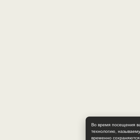
Во время посещения ва
технологию, называему
временно сохраняются