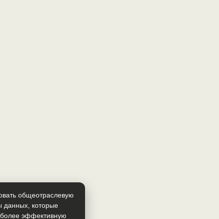
зовать общеотраслевую
ы данных, которые
т более эффективную