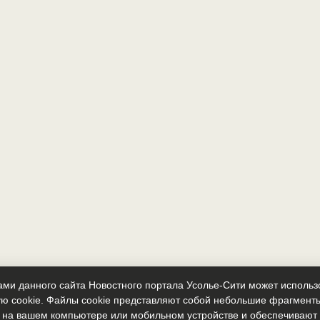
ми данного сайта Новостного портала Усолье-Сити может исполь
ю cookie. Файлы cookie представляют собой небольшие фрагмент
 на вашем компьютере или мобильном устройстве и обеспечиваю